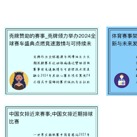
2024全球赛车盛典点燃竞速激
架构创
情与可持续未来
中国女排近来赛事;中国女排近
期排球比赛