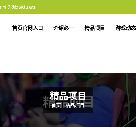
anxij9@baidu.ag
首页官网入口
介绍必一
精品项目
游戏动态
精品项目
首页
-
精品项目
今天勇士的赛事-金
事架构设计、体育赛事
美国职业篮球联赛常