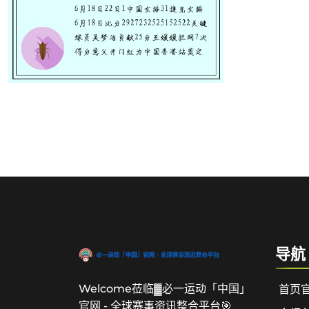
导航
Welcome莅临▓必一运动「中国」
首页
官网 - 全球赛事资讯整合平台🎯