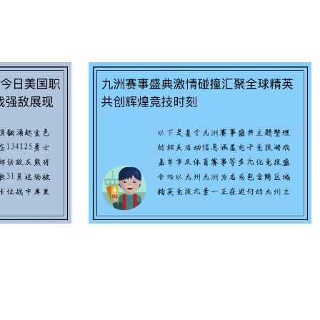
神争夺关
球精英共创辉煌竞技时刻